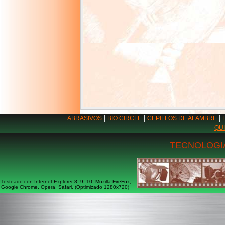
|
|
|
ABRASIVOS
BIO CIRCLE
CEPILLOS DE ALAMBRE
QU
TECNOLOGIA
Testeado con Internet Explorer 8, 9, 10, Mozilla FireFox,
Google Chrome, Opera, Safari. (Optimizado 1280x720)