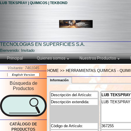
LUB TEKSPRAY | QUIMICOS | TEKBOND
TECNOLOGIAS EN SUPERFICIES S.A.
Bienvenido: Invitado
Principal
Quienes somos
Nuestros Productos
Visitante: 7461045
HOME >> HERRAMIENTAS QUIMICAS - QUIM
English Version
Información
Búsqueda de
Productos
Descripción del Artículo:
LUB TEKSPRAY
Descripción extendida:
LUB TEKSPRAY
CATÁLOGO DE
Código de Artículo:
367255
PRODUCTOS