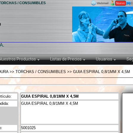
| TORCHAS / CONSUMIBLES
Webmail
Nuevo
C
A.
Nuestros Productos
Listas de Precios
Usuarios
Seg
RA >> TORCHAS / CONSUMIBLES >> GUIA ESPIRAL 0,8/1MM X 4,5M
tículo:
GUIA ESPIRAL 0,8/1MM X 4,5M
dida:
GUIA ESPIRAL 0,8/1MM X 4,5M
o:
5001025