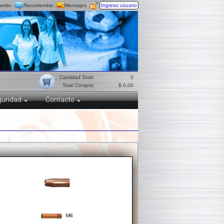
arrito
Recomendar
Mensajes
Ingreso usuario
Cantidad Total:
0
Total Compra:
$ 0,00
uridad
Contacto