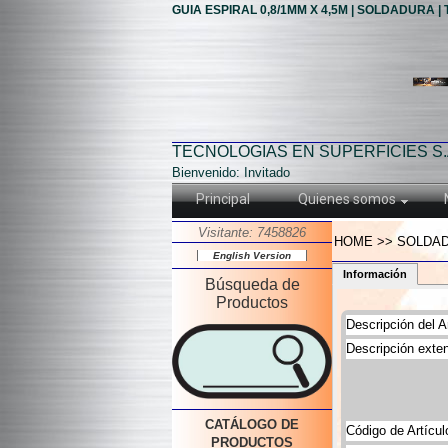
GUIA ESPIRAL 0,8/1MM X 4,5M | SOLDADURA 
TECNOLOGIAS EN SUPERFICIES S.
Bienvenido: Invitado
Principal
Quienes somos
Visitante: 7458826
HOME >> SOLDADU
English Version
Información
Búsqueda de
Productos
Descripción del Ar
Descripción exten
CATÁLOGO DE
Código de Artícul
PRODUCTOS