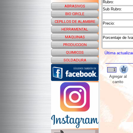
Rubro:
ABRASIVOS
Sub Rubro:
BIO CIRCLE
CEPILLOS DE ALAMBRE
Precio:
HERRAMENTAL
MAQUINAS
Porcentaje de Iva
PRODUCCION
QUIMICOS
Última actualiza
SOLDADURA
Agregar al
carrito