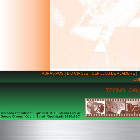
|
|
|
ABRASIVOS
BIO CIRCLE
CEPILLOS DE ALAMBRE
QU
TECNOLOGIA
Testeado con Internet Explorer 8, 9, 10, Mozilla FireFox,
Google Chrome, Opera, Safari. (Optimizado 1280x720)