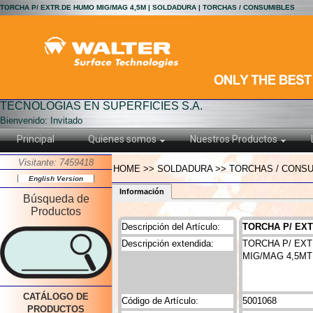
TORCHA P/ EXTR.DE HUMO MIG/MAG 4,5M | SOLDADURA | TORCHAS / CONSUMIBLES
TECNOLOGIAS EN SUPERFICIES S.A.
Bienvenido: Invitado
Principal
Quienes somos
Nuestros Productos
Visitante: 7459418
HOME >> SOLDADURA >> TORCHAS / CONSU
English Version
Información
Búsqueda de
Productos
Descripción del Artículo:
TORCHA P/ EXT
Descripción extendida:
TORCHA P/ EXT
MIG/MAG 4,5MT
CATÁLOGO DE
Código de Artículo:
5001068
PRODUCTOS