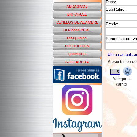
Rubro:
ABRASIVOS
Sub Rubro:
BIO CIRCLE
CEPILLOS DE ALAMBRE
Precio:
HERRAMENTAL
MAQUINAS
Porcentaje de Iva
PRODUCCION
QUIMICOS
Última actualiza
Presentación de
SOLDADURA
Agregar al
carrito