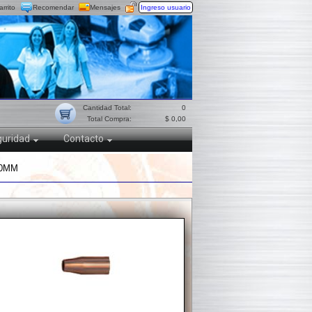
arrito
Recomendar
Mensajes
Ingreso usuario
Cantidad Total:
0
Total Compra:
$ 0,00
uridad
Contacto
20MM