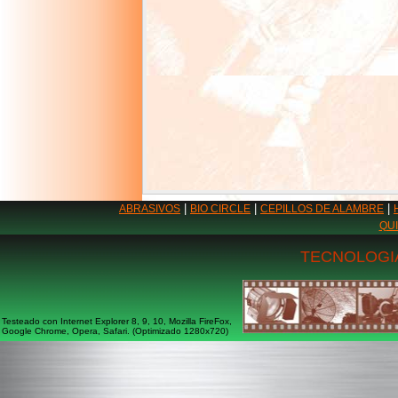
|
|
|
ABRASIVOS
BIO CIRCLE
CEPILLOS DE ALAMBRE
QU
TECNOLOGIA
Testeado con Internet Explorer 8, 9, 10, Mozilla FireFox,
Google Chrome, Opera, Safari. (Optimizado 1280x720)