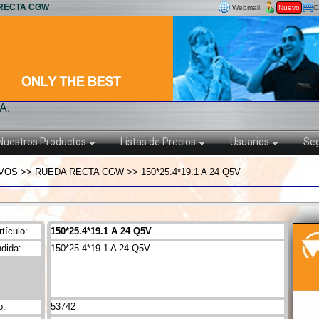
A RECTA CGW
Webmail
Nuevo
C
A.
Nuestros Productos
Listas de Precios
Usuarios
Seg
OS >> RUEDA RECTA CGW >> 150*25.4*19.1 A 24 Q5V
tículo:
150*25.4*19.1 A 24 Q5V
dida:
150*25.4*19.1 A 24 Q5V
o:
53742