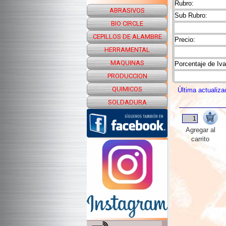
Rubro:
ABRASIVOS
Sub Rubro:
BIO CIRCLE
CEPILLOS DE ALAMBRE
Precio:
HERRAMENTAL
MAQUINAS
Porcentaje de Iva
PRODUCCION
QUIMICOS
Última actualiza
SOLDADURA
Agregar al
carrito