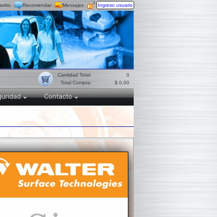
arrito
Recomendar
Mensajes
Ingreso usuario
Cantidad Total:
0
Total Compra:
$ 0,00
uridad
Contacto