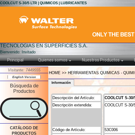
COOLCUT S-30/5 LTR | QUIMICOS | LUBRICANTES
TECNOLOGIAS EN SUPERFICIES S.A.
Bienvenido: Invitado
Principal
Quienes somos
Nuestros Productos
Visitante: 7449555
HOME >> HERRAMIENTAS QUIMICAS - QUIMI
English Version
Información
Búsqueda de
Productos
Descripción del Artículo:
COOLCUT S-30/
Descripción extendida:
COOLCUT S-30/
CATÁLOGO DE
Código de Artículo:
53C006
PRODUCTOS