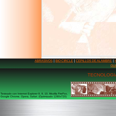
|
|
|
ABRASIVOS
BIO CIRCLE
CEPILLOS DE ALAMBRE
QU
TECNOLOGIA
Testeado con Internet Explorer 8, 9, 10, Mozilla FireFox,
Google Chrome, Opera, Safari. (Optimizado 1280x720)