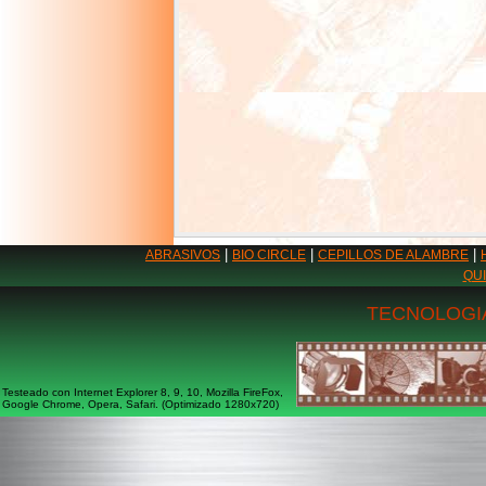
|
|
|
ABRASIVOS
BIO CIRCLE
CEPILLOS DE ALAMBRE
QU
TECNOLOGIA
Testeado con Internet Explorer 8, 9, 10, Mozilla FireFox,
Google Chrome, Opera, Safari. (Optimizado 1280x720)