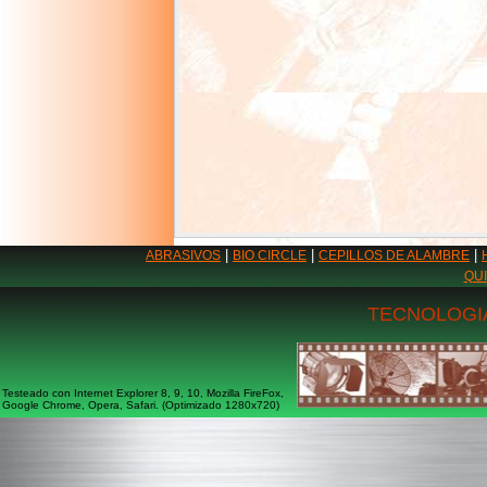
|
|
|
ABRASIVOS
BIO CIRCLE
CEPILLOS DE ALAMBRE
QU
TECNOLOGIA
Testeado con Internet Explorer 8, 9, 10, Mozilla FireFox,
Google Chrome, Opera, Safari. (Optimizado 1280x720)