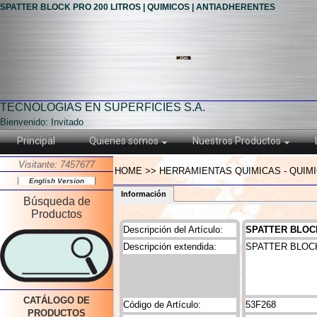
SPATTER BLOCK PRO 200 LITROS | QUIMICOS | ANTIADHERENTES
TECNOLOGIAS EN SUPERFICIES S.A.
Bienvenido: Invitado
Principal
Quienes somos
Nuestros Productos
Visitante: 7457677
HOME >> HERRAMIENTAS QUIMICAS - QUIMI
English Version
Información
Búsqueda de
Productos
Descripción del Artículo:
SPATTER BLOCK
Descripción extendida:
SPATTER BLOCK
CATÁLOGO DE
Código de Artículo:
53F268
PRODUCTOS