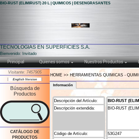
BIO-RUST (ELIMIRUST) 20 L | QUIMICOS | DESENGRASANTES
TECNOLOGIAS EN SUPERFICIES S.A.
Bienvenido: Invitado
Principal
Quienes somos
Nuestros Productos
Visitante: 7457905
HOME >> HERRAMIENTAS QUIMICAS - QUIMI
English Version
Información
Búsqueda de
Productos
Descripción del Artículo:
BIO-RUST (ELIM
Descripción extendida:
BIO-RUST (ELIM
CATÁLOGO DE
Código de Artículo:
53G247
PRODUCTOS