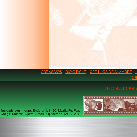
|
|
|
ABRASIVOS
BIO CIRCLE
CEPILLOS DE ALAMBRE
QU
TECNOLOGIA
Testeado con Internet Explorer 8, 9, 10, Mozilla FireFox,
Google Chrome, Opera, Safari. (Optimizado 1280x720)