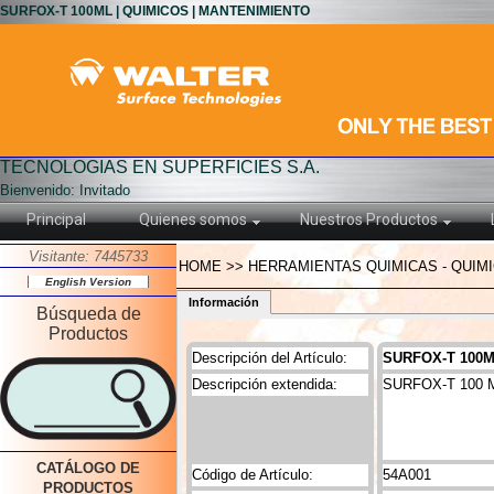
SURFOX-T 100ML | QUIMICOS | MANTENIMIENTO
TECNOLOGIAS EN SUPERFICIES S.A.
Bienvenido: Invitado
Principal
Quienes somos
Nuestros Productos
Visitante: 7445733
HOME >> HERRAMIENTAS QUIMICAS - QUIM
English Version
Información
Búsqueda de
Productos
Descripción del Artículo:
SURFOX-T 100
Descripción extendida:
SURFOX-T 100 
CATÁLOGO DE
Código de Artículo:
54A001
PRODUCTOS