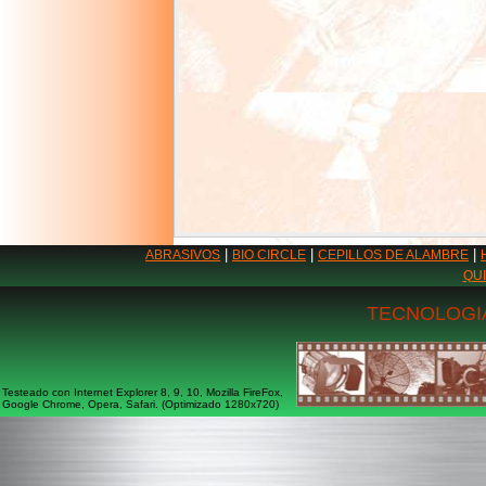
|
|
|
ABRASIVOS
BIO CIRCLE
CEPILLOS DE ALAMBRE
QU
TECNOLOGIA
Testeado con Internet Explorer 8, 9, 10, Mozilla FireFox,
Google Chrome, Opera, Safari. (Optimizado 1280x720)