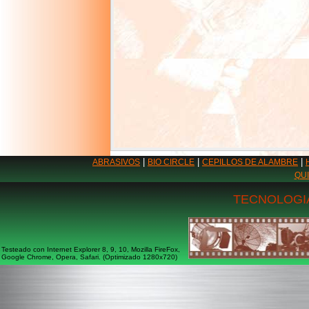
|
|
|
ABRASIVOS
BIO CIRCLE
CEPILLOS DE ALAMBRE
QU
TECNOLOGIA
Testeado con Internet Explorer 8, 9, 10, Mozilla FireFox,
Google Chrome, Opera, Safari. (Optimizado 1280x720)