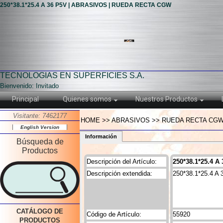
250*38.1*25.4 A 36 P5V | ABRASIVOS | RUEDA RECTA CGW
TECNOLOGIAS EN SUPERFICIES S.A.
Bienvenido: Invitado
Principal
Quienes somos
Nuestros Productos
Visitante: 7462177
HOME >> ABRASIVOS >> RUEDA RECTA CGW >>
English Version
Información
Búsqueda de
Productos
Descripción del Artículo:
250*38.1*25.4 A
Descripción extendida:
250*38.1*25.4 A
CATÁLOGO DE
Código de Artículo:
55920
PRODUCTOS