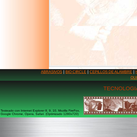
|
|
|
ABRASIVOS
BIO CIRCLE
CEPILLOS DE ALAMBRE
QU
TECNOLOGIA
Testeado con Internet Explorer 8, 9, 10, Mozilla FireFox,
Google Chrome, Opera, Safari. (Optimizado 1280x720)