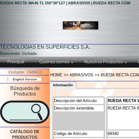
RUEDA RECTA WA46 T1 350*38*127 | ABRASIVOS | RUEDA RECTA CGW
TECNOLOGIAS EN SUPERFICIES S.A.
Bienvenido: Invitado
Principal
Quienes somos
Nuestros Productos
Visitante: 7449633
HOME >> ABRASIVOS >> RUEDA RECTA CGW 
English Version
Información
Búsqueda de
Productos
Descripción del Artículo:
RUEDA RECTA W
Descripción extendida:
RUEDA RECTA W
CATÁLOGO DE
Código de Artículo:
68340
PRODUCTOS