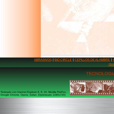
|
|
|
ABRASIVOS
BIO CIRCLE
CEPILLOS DE ALAMBRE
QU
TECNOLOGIA
Testeado con Internet Explorer 8, 9, 10, Mozilla FireFox,
Google Chrome, Opera, Safari. (Optimizado 1280x720)