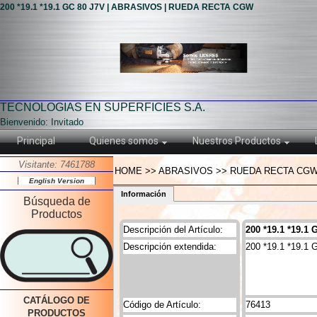
200 *19.1 *19.1 GC 80 J7V | ABRASIVOS | RUEDA RECTA CGW
TECNOLOGIAS EN SUPERFICIES S.A.
Bienvenido: Invitado
Principal
Quienes somos
Nuestros Productos
Visitante: 7461788
HOME >> ABRASIVOS >> RUEDA RECTA CGW >>
English Version
Información
Búsqueda de
Productos
Descripción del Artículo:
200 *19.1 *19.1 
Descripción extendida:
200 *19.1 *19.1 
CATÁLOGO DE
Código de Artículo:
76413
PRODUCTOS