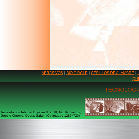
|
|
|
ABRASIVOS
BIO CIRCLE
CEPILLOS DE ALAMBRE
QU
TECNOLOGIA
Testeado con Internet Explorer 8, 9, 10, Mozilla FireFox,
Google Chrome, Opera, Safari. (Optimizado 1280x720)