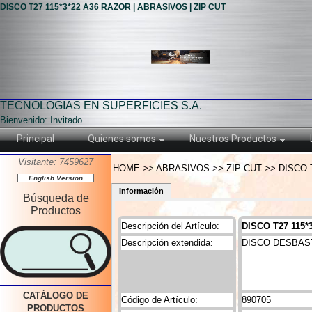
DISCO T27 115*3*22 A36 RAZOR | ABRASIVOS | ZIP CUT
TECNOLOGIAS EN SUPERFICIES S.A.
Bienvenido: Invitado
Principal
Quienes somos
Nuestros Productos
Visitante: 7459627
HOME >> ABRASIVOS >> ZIP CUT >> DISCO T
English Version
Información
Búsqueda de
Productos
Descripción del Artículo:
DISCO T27 115*
Descripción extendida:
DISCO DESBAST
CATÁLOGO DE
Código de Artículo:
890705
PRODUCTOS