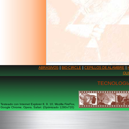
|
|
|
ABRASIVOS
BIO CIRCLE
CEPILLOS DE ALAMBRE
QU
TECNOLOGIA
Testeado con Internet Explorer 8, 9, 10, Mozilla FireFox,
Google Chrome, Opera, Safari. (Optimizado 1280x720)