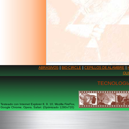
|
|
|
ABRASIVOS
BIO CIRCLE
CEPILLOS DE ALAMBRE
QU
TECNOLOGIA
Testeado con Internet Explorer 8, 9, 10, Mozilla FireFox,
Google Chrome, Opera, Safari. (Optimizado 1280x720)