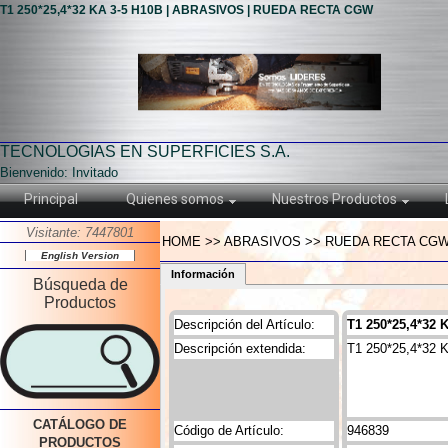
T1 250*25,4*32 KA 3-5 H10B | ABRASIVOS | RUEDA RECTA CGW
TECNOLOGIAS EN SUPERFICIES S.A.
Bienvenido: Invitado
Principal
Quienes somos
Nuestros Productos
Visitante: 7447801
HOME >> ABRASIVOS >> RUEDA RECTA CGW >>
English Version
Información
Búsqueda de
Productos
Descripción del Artículo:
T1 250*25,4*32 
Descripción extendida:
T1 250*25,4*32 
CATÁLOGO DE
Código de Artículo:
946839
PRODUCTOS