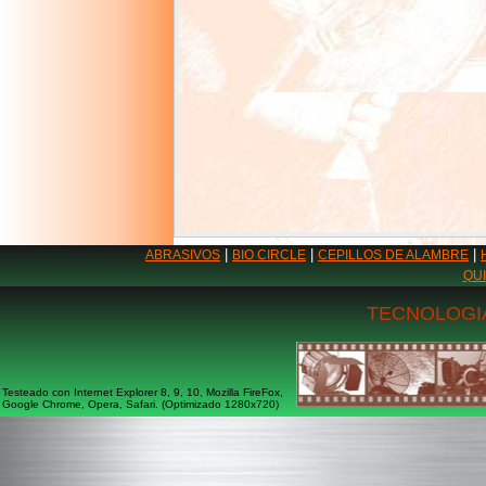
|
|
|
ABRASIVOS
BIO CIRCLE
CEPILLOS DE ALAMBRE
QU
TECNOLOGIA
Testeado con Internet Explorer 8, 9, 10, Mozilla FireFox,
Google Chrome, Opera, Safari. (Optimizado 1280x720)