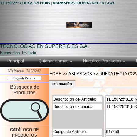
T1 150*25*31,8 KA 3-5 H10B | ABRASIVOS | RUEDA RECTA CGW
TECNOLOGIAS EN SUPERFICIES S.A.
Bienvenido: Invitado
Principal
Quienes somos
Nuestros Productos
Visitante: 7458242
HOME >> ABRASIVOS >> RUEDA RECTA CGW >>
English Version
Información
Búsqueda de
Productos
Descripción del Artículo:
T1 150*25*31,8 
Descripción extendida:
T1 150*25*31,8 
CATÁLOGO DE
Código de Artículo:
947256
PRODUCTOS