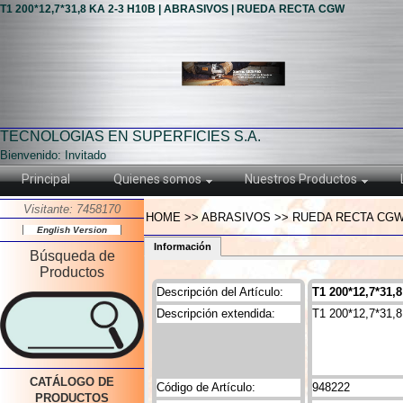
T1 200*12,7*31,8 KA 2-3 H10B | ABRASIVOS | RUEDA RECTA CGW
TECNOLOGIAS EN SUPERFICIES S.A.
Bienvenido: Invitado
Principal
Quienes somos
Nuestros Productos
Visitante: 7458170
HOME >> ABRASIVOS >> RUEDA RECTA CGW >>
English Version
Información
Búsqueda de
Productos
Descripción del Artículo:
T1 200*12,7*31,
Descripción extendida:
T1 200*12,7*31,
CATÁLOGO DE
Código de Artículo:
948222
PRODUCTOS