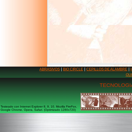
|
|
|
ABRASIVOS
BIO CIRCLE
CEPILLOS DE ALAMBRE
QU
TECNOLOGIA
Testeado con Internet Explorer 8, 9, 10, Mozilla FireFox,
Google Chrome, Opera, Safari. (Optimizado 1280x720)