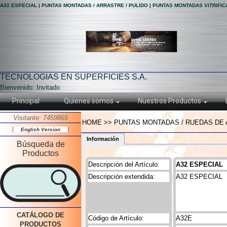
A32 ESPECIAL | PUNTAS MONTADAS / ARRASTRE / PULIDO | PUNTAS MONTADAS VITRIFI
TECNOLOGIAS EN SUPERFICIES S.A.
Bienvenido: Invitado
Principal
Quienes somos
Nuestros Productos
Visitante: 7459865
HOME >> PUNTAS MONTADAS / RUEDAS DE A
English Version
Información
Búsqueda de
Productos
Descripción del Artículo:
A32 ESPECIAL
Descripción extendida:
A32 ESPECIAL
CATÁLOGO DE
Código de Artículo:
A32E
PRODUCTOS