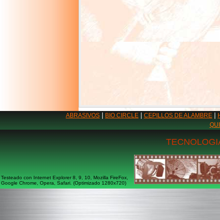
|
|
|
ABRASIVOS
BIO CIRCLE
CEPILLOS DE ALAMBRE
QU
TECNOLOGIA
Testeado con Internet Explorer 8, 9, 10, Mozilla FireFox,
Google Chrome, Opera, Safari. (Optimizado 1280x720)