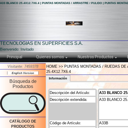
A33 BLANCO 25.4X12.7X6.4 | PUNTAS MONTADAS / ARRASTRE / PULIDO | PUNTAS MONTA
TECNOLOGIAS EN SUPERFICIES S.A.
Bienvenido: Invitado
Principal
Quienes somos
Nuestros Productos
Visitante: 7459378
HOME >> PUNTAS MONTADAS / RUEDAS DE A
25.4X12.7X6.4
English Version
Información
Búsqueda de
Productos
Descripción del Artículo:
A33 BLANCO 25.
Descripción extendida:
A33 BLANCO 25.
CATÁLOGO DE
Código de Artículo:
A33B
PRODUCTOS