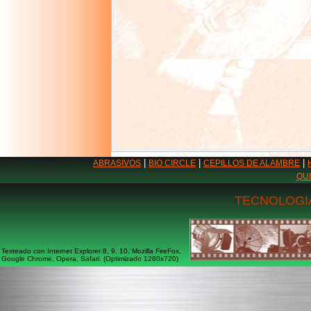
|
|
|
ABRASIVOS
BIO CIRCLE
CEPILLOS DE ALAMBRE
QU
TECNOLOGIA
Testeado con Internet Explorer 8, 9, 10, Mozilla FireFox,
Google Chrome, Opera, Safari. (Optimizado 1280x720)