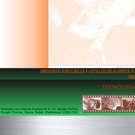
|
|
|
ABRASIVOS
BIO CIRCLE
CEPILLOS DE ALAMBRE
QU
TECNOLOGIA
Testeado con Internet Explorer 8, 9, 10, Mozilla FireFox,
Google Chrome, Opera, Safari. (Optimizado 1280x720)