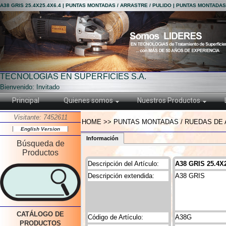
A38 GRIS 25.4X25.4X6.4 | PUNTAS MONTADAS / ARRASTRE / PULIDO | PUNTAS MONTADAS
TECNOLOGIAS EN SUPERFICIES S.A.
Bienvenido: Invitado
Principal
Quienes somos
Nuestros Productos
Visitante: 7452611
HOME >> PUNTAS MONTADAS / RUEDAS DE AR
English Version
Información
Búsqueda de
Productos
Descripción del Artículo:
A38 GRIS 25.4X
Descripción extendida:
A38 GRIS
CATÁLOGO DE
Código de Artículo:
A38G
PRODUCTOS