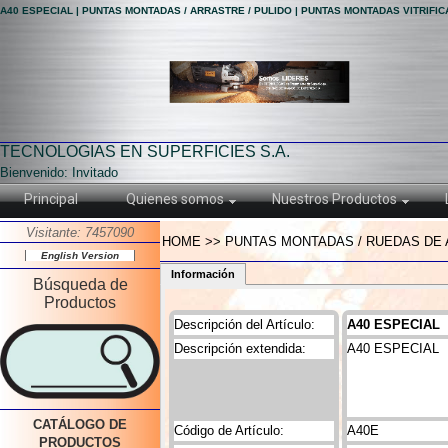
A40 ESPECIAL | PUNTAS MONTADAS / ARRASTRE / PULIDO | PUNTAS MONTADAS VITRIFI
TECNOLOGIAS EN SUPERFICIES S.A.
Bienvenido: Invitado
Principal
Quienes somos
Nuestros Productos
Visitante: 7457090
HOME >> PUNTAS MONTADAS / RUEDAS DE A
English Version
Información
Búsqueda de
Productos
Descripción del Artículo:
A40 ESPECIAL
Descripción extendida:
A40 ESPECIAL
CATÁLOGO DE
Código de Artículo:
A40E
PRODUCTOS