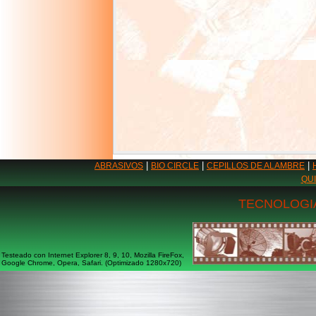
|
|
|
ABRASIVOS
BIO CIRCLE
CEPILLOS DE ALAMBRE
QU
TECNOLOGIA
Testeado con Internet Explorer 8, 9, 10, Mozilla FireFox,
Google Chrome, Opera, Safari. (Optimizado 1280x720)