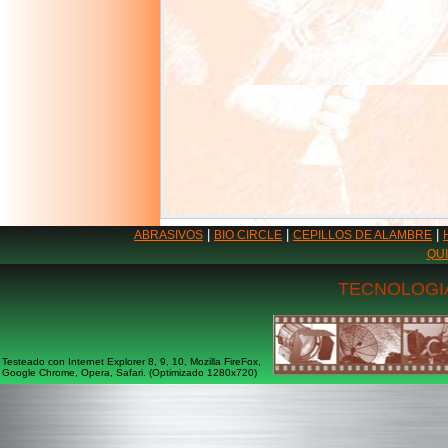
|
|
|
ABRASIVOS
BIO CIRCLE
CEPILLOS DE ALAMBRE
QU
TECNOLOGIA
Testeado con Internet Explorer 8, 9, 10, Mozilla FireFox,
Google Chrome, Opera, Safari. (Optimizado 1280x720)