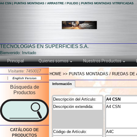
A4 CSN | PUNTAS MONTADAS / ARRASTRE / PULIDO | PUNTAS MONTADAS VITRIFICADAS
TECNOLOGIAS EN SUPERFICIES S.A.
Bienvenido: Invitado
Principal
Quienes somos
Nuestros Productos
Visitante: 7450017
HOME >> PUNTAS MONTADAS / RUEDAS DE A
English Version
Información
Búsqueda de
Productos
Descripción del Artículo:
A4 CSN
Descripción extendida:
A4 CSN
CATÁLOGO DE
Código de Artículo:
A4C
PRODUCTOS