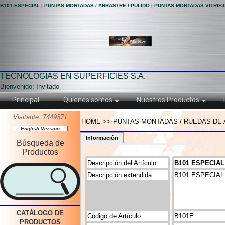
B101 ESPECIAL | PUNTAS MONTADAS / ARRASTRE / PULIDO | PUNTAS MONTADAS VITRIF
TECNOLOGIAS EN SUPERFICIES S.A.
Bienvenido: Invitado
Principal
Quienes somos
Nuestros Productos
Visitante: 7449371
HOME >> PUNTAS MONTADAS / RUEDAS DE A
English Version
Información
Búsqueda de
Productos
Descripción del Artículo:
B101 ESPECIAL
Descripción extendida:
B101 ESPECIAL
CATÁLOGO DE
Código de Artículo:
B101E
PRODUCTOS