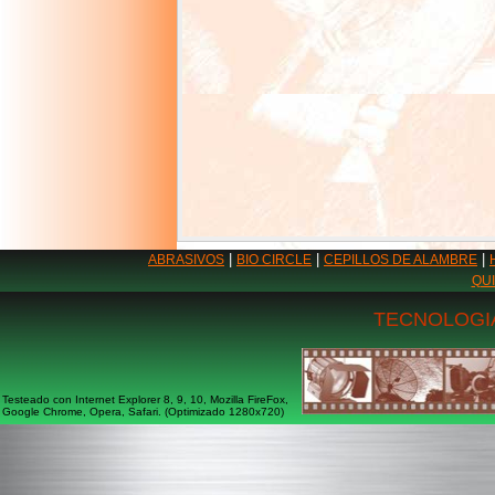
|
|
|
ABRASIVOS
BIO CIRCLE
CEPILLOS DE ALAMBRE
QU
TECNOLOGIA
Testeado con Internet Explorer 8, 9, 10, Mozilla FireFox,
Google Chrome, Opera, Safari. (Optimizado 1280x720)