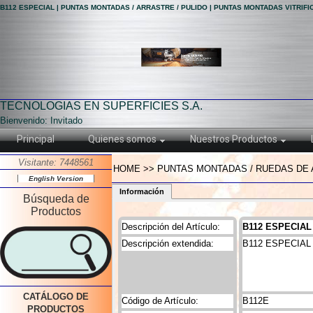
B112 ESPECIAL | PUNTAS MONTADAS / ARRASTRE / PULIDO | PUNTAS MONTADAS VITRIF
TECNOLOGIAS EN SUPERFICIES S.A.
Bienvenido: Invitado
Principal
Quienes somos
Nuestros Productos
Visitante: 7448561
HOME >> PUNTAS MONTADAS / RUEDAS DE A
English Version
Información
Búsqueda de
Productos
Descripción del Artículo:
B112 ESPECIAL
Descripción extendida:
B112 ESPECIAL
CATÁLOGO DE
Código de Artículo:
B112E
PRODUCTOS