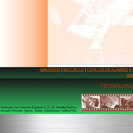
|
|
|
ABRASIVOS
BIO CIRCLE
CEPILLOS DE ALAMBRE
QU
TECNOLOGIA
Testeado con Internet Explorer 8, 9, 10, Mozilla FireFox,
Google Chrome, Opera, Safari. (Optimizado 1280x720)