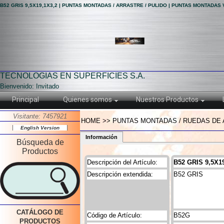
B52 GRIS 9,5X19,1X3,2 | PUNTAS MONTADAS / ARRASTRE / PULIDO | PUNTAS MONTADAS 
TECNOLOGIAS EN SUPERFICIES S.A.
Bienvenido: Invitado
Principal
Quienes somos
Nuestros Productos
Visitante: 7457921
HOME >> PUNTAS MONTADAS / RUEDAS DE A
English Version
Información
Búsqueda de
Productos
Descripción del Artículo:
B52 GRIS 9,5X1
Descripción extendida:
B52 GRIS
CATÁLOGO DE
Código de Artículo:
B52G
PRODUCTOS