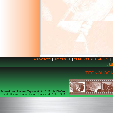
|
|
|
ABRASIVOS
BIO CIRCLE
CEPILLOS DE ALAMBRE
QU
TECNOLOGIA
Testeado con Internet Explorer 8, 9, 10, Mozilla FireFox,
Google Chrome, Opera, Safari. (Optimizado 1280x720)