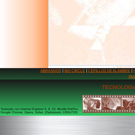
|
|
|
ABRASIVOS
BIO CIRCLE
CEPILLOS DE ALAMBRE
QU
TECNOLOGIA
Testeado con Internet Explorer 8, 9, 10, Mozilla FireFox,
Google Chrome, Opera, Safari. (Optimizado 1280x720)