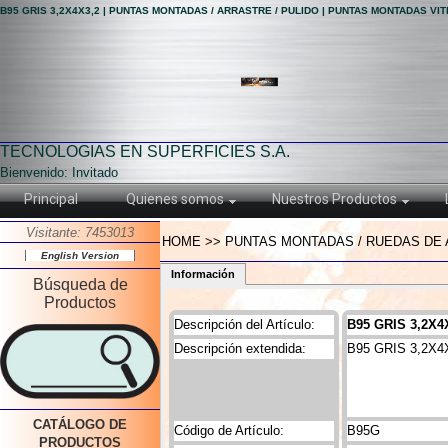
B95 GRIS 3,2X4X3,2 | PUNTAS MONTADAS / ARRASTRE / PULIDO | PUNTAS MONTADAS VI
TECNOLOGIAS EN SUPERFICIES S.A.
Bienvenido: Invitado
Principal
Quienes somos
Nuestros Productos
Visitante: 7453013
HOME >> PUNTAS MONTADAS / RUEDAS DE A
English Version
Información
Búsqueda de
Productos
Descripción del Artículo:
B95 GRIS 3,2X4
Descripción extendida:
B95 GRIS 3,2X4
CATÁLOGO DE
Código de Artículo:
B95G
PRODUCTOS