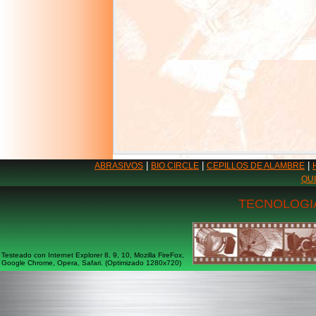
|
|
|
ABRASIVOS
BIO CIRCLE
CEPILLOS DE ALAMBRE
QU
TECNOLOGIA
Testeado con Internet Explorer 8, 9, 10, Mozilla FireFox,
Google Chrome, Opera, Safari. (Optimizado 1280x720)