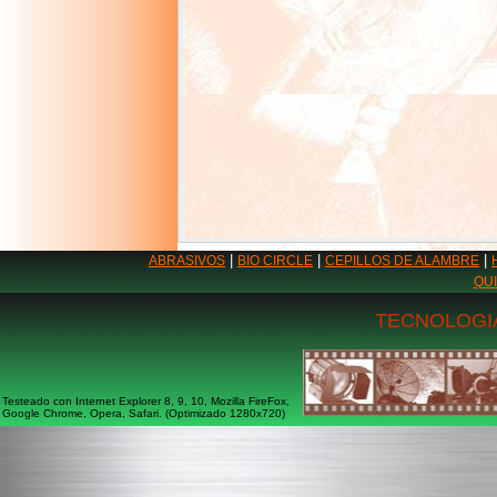
|
|
|
ABRASIVOS
BIO CIRCLE
CEPILLOS DE ALAMBRE
QU
TECNOLOGIA
Testeado con Internet Explorer 8, 9, 10, Mozilla FireFox,
Google Chrome, Opera, Safari. (Optimizado 1280x720)