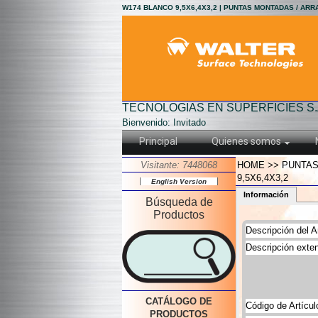
W174 BLANCO 9,5X6,4X3,2 | PUNTAS MONTADAS / ARR
TECNOLOGIAS EN SUPERFICIES S.
Bienvenido: Invitado
Principal
Quienes somos
Visitante: 7448068
HOME >> PUNTAS
9,5X6,4X3,2
English Version
Información
Búsqueda de
Productos
Descripción del Ar
Descripción exten
CATÁLOGO DE
Código de Artícul
PRODUCTOS