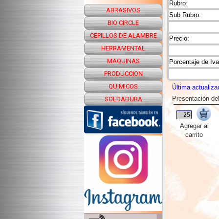
Rubro:
ABRASIVOS
Sub Rubro:
BIO CIRCLE
CEPILLOS DE ALAMBRE
Precio:
HERRAMENTAL
MAQUINAS
Porcentaje de Iva
PRODUCCION
QUIMICOS
Última actualiza
Presentación de
SOLDADURA
Agregar al
carrito