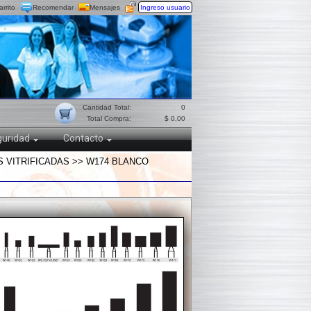
arrito
Recomendar
Mensajes
Ingreso usuario
Cantidad Total:
0
Total Compra:
$ 0,00
uridad
Contacto
 VITRIFICADAS >> W174 BLANCO