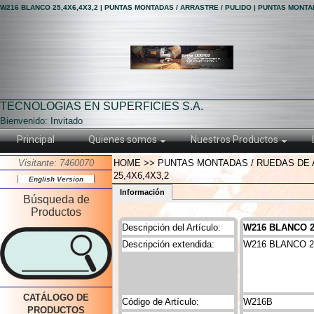
W216 BLANCO 25,4X6,4X3,2 | PUNTAS MONTADAS / ARRASTRE / PULIDO | PUNTAS MONTA
TECNOLOGIAS EN SUPERFICIES S.A.
Bienvenido: Invitado
Principal
Quienes somos
Nuestros Productos
Visitante: 7460070
HOME >> PUNTAS MONTADAS / RUEDAS DE 
25,4X6,4X3,2
English Version
Información
Búsqueda de
Productos
Descripción del Artículo:
W216 BLANCO 2
Descripción extendida:
W216 BLANCO 25
CATÁLOGO DE
Código de Artículo:
W216B
PRODUCTOS