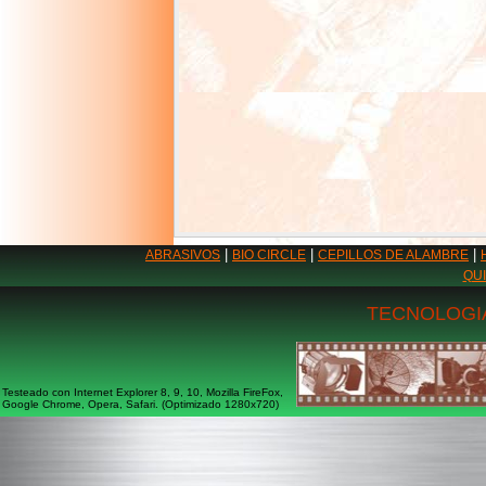
|
|
|
ABRASIVOS
BIO CIRCLE
CEPILLOS DE ALAMBRE
QU
TECNOLOGIA
Testeado con Internet Explorer 8, 9, 10, Mozilla FireFox,
Google Chrome, Opera, Safari. (Optimizado 1280x720)