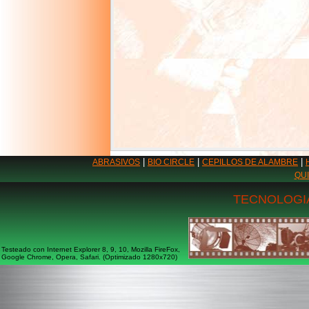
|
|
|
ABRASIVOS
BIO CIRCLE
CEPILLOS DE ALAMBRE
QU
TECNOLOGIA
Testeado con Internet Explorer 8, 9, 10, Mozilla FireFox,
Google Chrome, Opera, Safari. (Optimizado 1280x720)