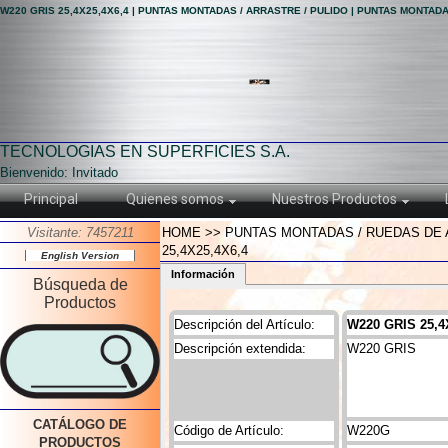
W220 GRIS 25,4X25,4X6,4 | PUNTAS MONTADAS / ARRASTRE / PULIDO | PUNTAS MONTAD
TECNOLOGIAS EN SUPERFICIES S.A.
Bienvenido: Invitado
Principal
Quienes somos
Nuestros Productos
Visitante: 7457211
HOME >> PUNTAS MONTADAS / RUEDAS DE A
25,4X25,4X6,4
English Version
Información
Búsqueda de
Productos
Descripción del Artículo:
W220 GRIS 25,4
Descripción extendida:
W220 GRIS
CATÁLOGO DE
Código de Artículo:
W220G
PRODUCTOS