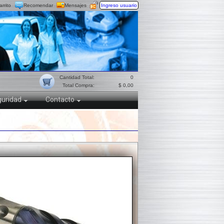
arrito
Recomendar
Mensajes
Ingreso usuario
Cantidad Total:
0
Total Compra:
$ 0,00
uridad
Contacto