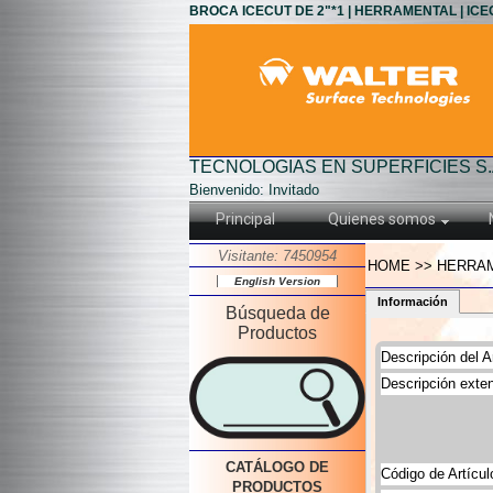
BROCA ICECUT DE 2"*1 | HERRAMENTAL | IC
TECNOLOGIAS EN SUPERFICIES S.
Bienvenido: Invitado
Principal
Quienes somos
Visitante: 7450954
HOME >> HERRAM
English Version
Información
Búsqueda de
Productos
Descripción del Ar
Descripción exten
CATÁLOGO DE
Código de Artícul
PRODUCTOS