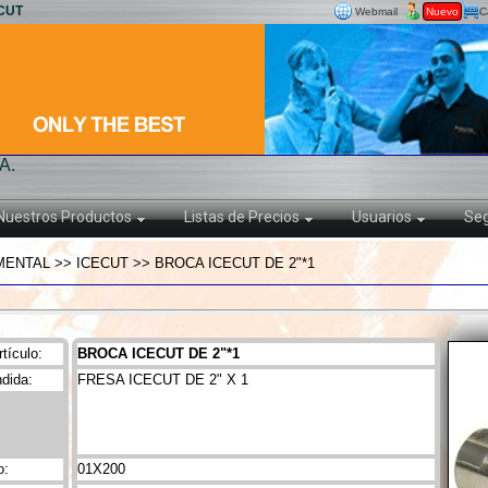
ECUT
Webmail
Nuevo
C
A.
Nuestros Productos
Listas de Precios
Usuarios
Seg
ENTAL >> ICECUT >> BROCA ICECUT DE 2"*1
tículo:
BROCA ICECUT DE 2"*1
dida:
FRESA ICECUT DE 2" X 1
o:
01X200