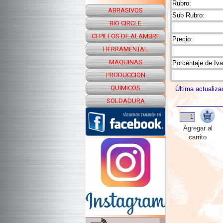
Rubro:
ABRASIVOS
Sub Rubro:
BIO CIRCLE
CEPILLOS DE ALAMBRE
Precio:
HERRAMENTAL
MAQUINAS
Porcentaje de Iva
PRODUCCION
QUIMICOS
Última actualiza
SOLDADURA
Agregar al
carrito