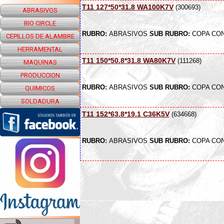
T11 127*50*31.8 WA100K7V
(300693)
ABRASIVOS
BIO CIRCLE
RUBRO:
ABRASIVOS
SUB RUBRO:
COPA CON
CEPILLOS DE ALAMBRE
HERRAMENTAL
T11 150*50.8*31.8 WA80K7V
(111268)
MAQUINAS
PRODUCCION
RUBRO:
ABRASIVOS
SUB RUBRO:
COPA CON
QUIMICOS
SOLDADURA
T11 152*63.8*19.1 C36K5V
(634668)
RUBRO:
ABRASIVOS
SUB RUBRO:
COPA CON