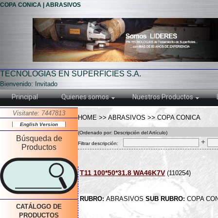
COPA CONICA | ABRASIVOS
TECNOLOGIAS EN SUPERFICIES S.A.
Bienvenido: Invitado
Principal
Quienes somos
Nuestros Productos
Visitante: 7447813
HOME >> ABRASIVOS >> COPA CONICA
English Version
(Ordenado por: Descripción del Artículo)
Búsqueda de
+
Filtrar descripción:
Productos
T11 100*50*31.8 WA46K7V
(110254)
RUBRO:
ABRASIVOS
SUB RUBRO:
COPA CON
CATÁLOGO DE
PRODUCTOS