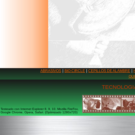
|
|
|
ABRASIVOS
BIO CIRCLE
CEPILLOS DE ALAMBRE
QU
TECNOLOGIA
Testeado con Internet Explorer 8, 9, 10, Mozilla FireFox,
Google Chrome, Opera, Safari. (Optimizado 1280x720)