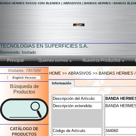
BANDA HERMES 50X242 #280 BLENDEX | ABRASIVOS | BANDAS HERMES / BANDAS BLE
TECNOLOGIAS EN SUPERFICIES S.A.
Bienvenido: Invitado
Principal
Quienes somos
Nuestros Productos
Visitante: 7457684
HOME >> ABRASIVOS >> BANDAS HERMES /
English Version
Información
Búsqueda de
Productos
Descripción del Artículo:
BANDA HERMES
Descripción extendida:
BANDA HERMES
CATÁLOGO DE
Código de Artículo:
344060
PRODUCTOS