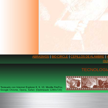
|
|
|
ABRASIVOS
BIO CIRCLE
CEPILLOS DE ALAMBRE
QU
TECNOLOGIA
Testeado con Internet Explorer 8, 9, 10, Mozilla FireFox,
Google Chrome, Opera, Safari. (Optimizado 1280x720)