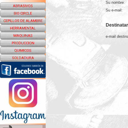
Su nombre:
ABRASIVOS
Su e-mail:
BIO CIRCLE
CEPILLOS DE ALAMBRE
Destinatar
HERRAMENTAL
MAQUINAS
e-mail destina
PRODUCCION
QUIMICOS
SOLDADURA