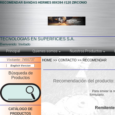
RECOMENDAR BANDAS HERMES 89X394 #120 ZIRCONIO
TECNOLOGIAS EN SUPERFICIES S.A.
Bienvenido: Invitado
Principal
Quienes somos
Nuestros Productos
Visitante: 7455737
HOME >> CONTACTO >> RECOMENDAR
English Version
Búsqueda de
Productos
Recomendación del produc
Para enviar la 
formulario.
Remitente
CATÁLOGO DE
PRODUCTOS