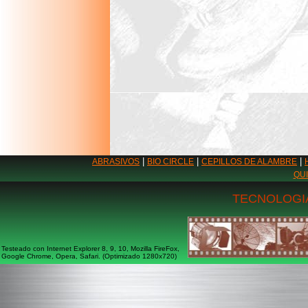
|
|
|
ABRASIVOS
BIO CIRCLE
CEPILLOS DE ALAMBRE
QU
TECNOLOGIA
Testeado con Internet Explorer 8, 9, 10, Mozilla FireFox,
Google Chrome, Opera, Safari. (Optimizado 1280x720)