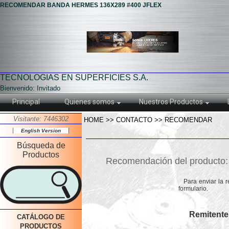
RECOMENDAR BANDA HERMES 136X289 #400 JFLEX
TECNOLOGIAS EN SUPERFICIES S.A.
Bienvenido: Invitado
Principal
Quienes somos
Nuestros Productos
Visitante: 7446302
HOME >> CONTACTO >> RECOMENDAR
English Version
Búsqueda de
Productos
Recomendación del product
Para enviar la 
formulario.
Remitente
CATÁLOGO DE
PRODUCTOS