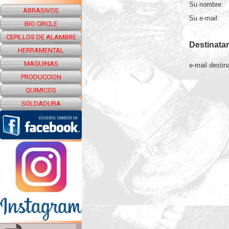
Su nombre:
ABRASIVOS
Su e-mail:
BIO CIRCLE
CEPILLOS DE ALAMBRE
Destinatar
HERRAMENTAL
MAQUINAS
e-mail destina
PRODUCCION
QUIMICOS
SOLDADURA