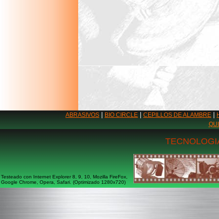
|
|
|
ABRASIVOS
BIO CIRCLE
CEPILLOS DE ALAMBRE
QU
TECNOLOGIA
Testeado con Internet Explorer 8, 9, 10, Mozilla FireFox,
Google Chrome, Opera, Safari. (Optimizado 1280x720)